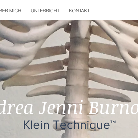
BER MICH
UNTERRICHT
KONTAKT
drea Jenni Burno
Klein Technique™