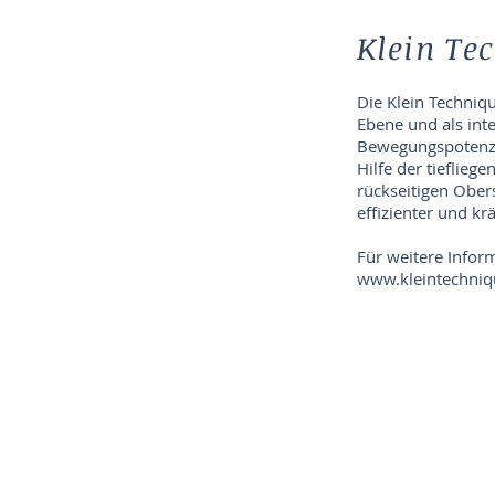
Klein Te
Die Klein Techniq
Ebene und als int
Bewegungspotenzia
Hilfe der tieflie
rückseitigen Ober
effizienter und kr
Für weitere Infor
www.kleintechni