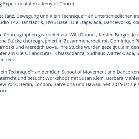
g Experimental Academy of Dance).
et Tanz, Bewegung und Klein Technique™ an unterschiedlichen In
Studio 142, Tanzfabrik, HWS Basel, Die Etage, ada, Danceworks, K
e Choreographen gearbeitet wie Willi Donner, Kirsten Burger, Jess
gene Stücke choreographiert in Zusammenarbeit mit Dominique Ric
Burnoski und Meredith Bove. Ihre Stücke wurden gezeigt u.a in de
ater am Gleis, LaborGras, Chiassodanza, Sudhaus Warteck, ada, 
lerien.
Klein Technique™ an der Klein School of Movement and Dance kenn
terricht und besucht Workshops mit Susan Klein, Barbara Mahl
w York, Berlin, London, Barcelona und Hawaii. Seit 2019 ist sie ze
rin.