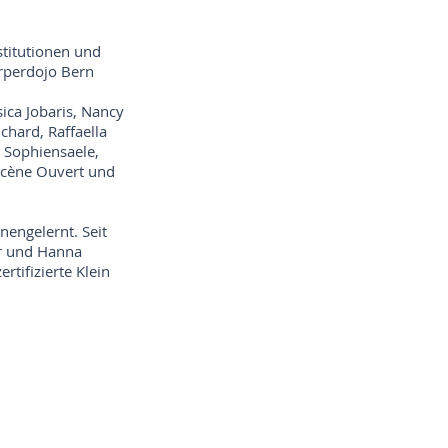
stitutionen und
örperdojo Bern
ica Jobaris, Nancy
hard, Raffaella
n Sophiensaele,
Scène Ouvert und
engelernt. Seit
er und Hanna
rtifizierte Klein